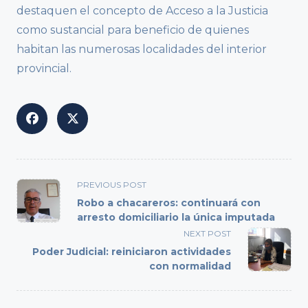
destaquen el concepto de Acceso a la Justicia
como sustancial para beneficio de quienes
habitan las numerosas localidades del interior
provincial.
<span
PREVIOUS POST
class="nav-
Robo a chacareros: continuará con
subtitle
arresto domiciliario la única imputada
screen-
NEXT POST
reader-
Poder Judicial: reiniciaron actividades
text">Page</span>
con normalidad