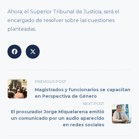
Ahora, el Superior Tribunal de Justicia, será el
encargado de resolver sobre las cuestiones
planteadas.
<span
PREVIOUS POST
class="nav-
Magistrados y funcionarios se capacitan
subtitle
en Perspectiva de Género
screen-
NEXT POST
reader-
El procurador Jorge Miquelarena emitió
text">Page</span>
un comunicado por un audio aparecido
en redes sociales