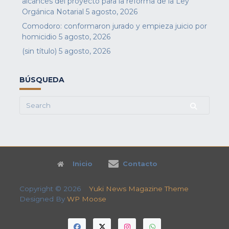
alcances del proyecto para la reforma de la Ley
Orgánica Notarial
5 agosto, 2026
Comodoro: conformaron jurado y empieza juicio por
homicidio
5 agosto, 2026
(sin título)
5 agosto, 2026
BÚSQUEDA
Search
for:
Inicio
Contacto
Copyright © 2026
Yuki News Magazine Theme
Designed By
WP Moose