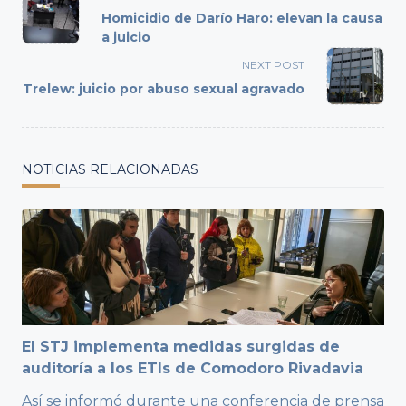
class="nav-
Homicidio de Darío Haro: elevan la causa
subtitle
a juicio
screen-
NEXT POST
reader-
Trelew: juicio por abuso sexual agravado
text">Page</span>
NOTICIAS RELACIONADAS
El STJ implementa medidas surgidas de
auditoría a los ETIs de Comodoro Rivadavia
Así se informó durante una conferencia de prensa