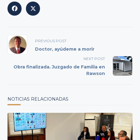
<span
PREVIOUS POST
class="nav-
Doctor, ayúdeme a morir
subtitle
NEXT POST
screen-
Obra finalizada. Juzgado de Familia en
reader-
Rawson
text">Page</span>
NOTICIAS RELACIONADAS