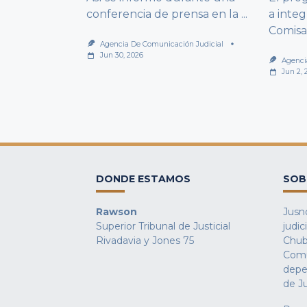
conferencia de prensa en la
...
a integ
Comisa
Agencia De Comunicación Judicial
Jun 30, 2026
Agenci
Jun 2, 
DONDE ESTAMOS
SOB
Rawson
Jusno
Superior Tribunal de Justicial
judic
Rivadavia y Jones 75
Chub
Comu
depe
de Ju