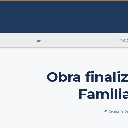
Skip
to
content
Inici
Obra finali
Famili
Secretaría De