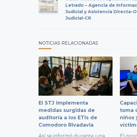
subtitle
Letrado – Agencia de Informa
Judicial y Asistencia Directa-O
screen-
Judicial-CR
reader-
text">Page</span>
NOTICIAS RELACIONADAS
El STJ implementa
Capaci
medidas surgidas de
toma d
auditoría a los ETIs de
niños 
Comodoro Rivadavia
víctim
Así se informó durante una
El pro