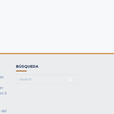
BÚSQUEDA
del
Search
for:
fer
es
6
 del