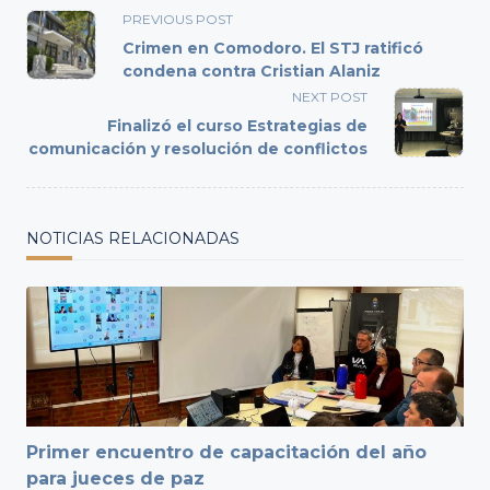
<span
PREVIOUS POST
class="nav-
Crimen en Comodoro. El STJ ratificó
subtitle
condena contra Cristian Alaniz
screen-
NEXT POST
reader-
Finalizó el curso Estrategias de
text">Page</span>
comunicación y resolución de conflictos
NOTICIAS RELACIONADAS
Primer encuentro de capacitación del año
para jueces de paz