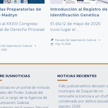
as Preparatorias de
Introducción al Registro de
o Madryn
Identificación Genética
al XXXIII Congreso
El día 12 de mayo de 2026
al de Derecho Procesal
tuvo lugar el
...
Escuela De Capacitación Judicial
May 15, 2026
a De Capacitación Judicial
, 2026
RE JUSNOTICIAS
NOTICIAS RECIENTES
Fallo judicial ratificó decisión 
ticias es un portal de noticias
municipio de Esquel de no
iales del Poder Judicial del
renovarle la licencia a un cho
ut, a cargo de la Agencia de
condenado por delitos sexual
nicación Judicial,
agosto, 2026
ndiente del Superior Tribunal