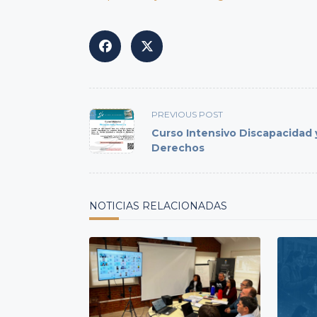
<span
PREVIOUS POST
class="nav-
Curso Intensivo Discapacidad 
subtitle
Derechos
screen-
reader-
text">Page</span>
NOTICIAS RELACIONADAS