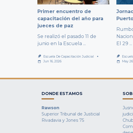
Primer encuentro de
Jornad
capacitación del año para
Puert
jueces de paz
Rumbo 
Se realizó el pasado 11 de
Nacion
junio en la Escuela
...
El 29
...
Escuela De Capacitación Judicial
Escuel
Jun 16, 2026
May 26
DONDE ESTAMOS
SOB
Rawson
Jusno
Superior Tribunal de Justicial
judic
Rivadavia y Jones 75
Chub
Comu
depe