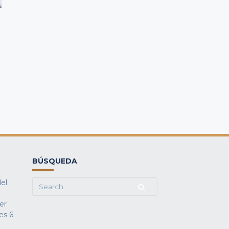
BÚSQUEDA
del
Search
for:
fer
es
6