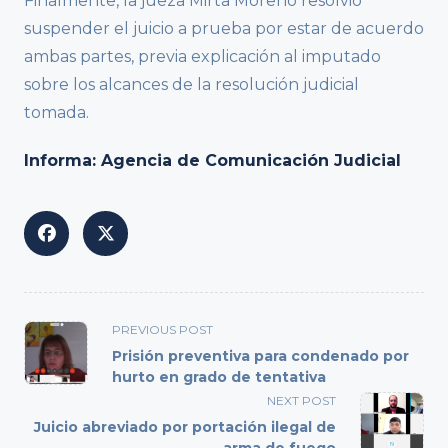
Finalmente, la jueza Mirta Moreno resolvió
suspender el juicio a prueba por estar de acuerdo
ambas partes, previa explicación al imputado
sobre los alcances de la resolución judicial
tomada.
Informa: Agencia de Comunicación Judicial
<span
PREVIOUS POST
class="nav-
Prisión preventiva para condenado por
subtitle
hurto en grado de tentativa
screen-
NEXT POST
reader-
Juicio abreviado por portación ilegal de
text">Page</span>