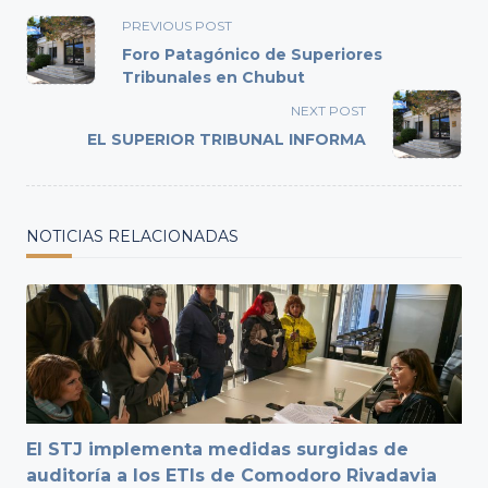
<span
PREVIOUS POST
class="nav-
Foro Patagónico de Superiores
subtitle
Tribunales en Chubut
screen-
NEXT POST
reader-
EL SUPERIOR TRIBUNAL INFORMA
text">Page</span>
NOTICIAS RELACIONADAS
El STJ implementa medidas surgidas de
auditoría a los ETIs de Comodoro Rivadavia