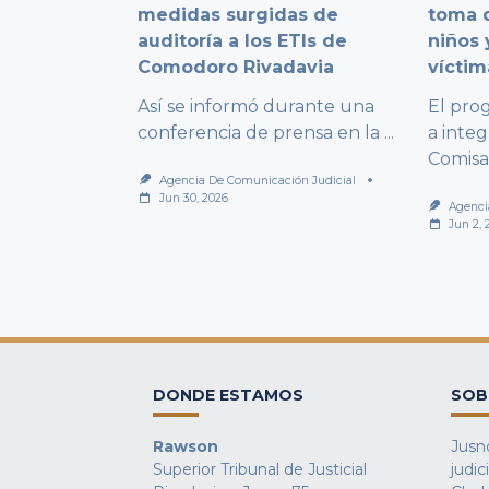
medidas surgidas de
toma d
auditoría a los ETIs de
niños 
Comodoro Rivadavia
víctim
Así se informó durante una
El pro
conferencia de prensa en la
...
a integ
Comisa
Agencia De Comunicación Judicial
Jun 30, 2026
Agenci
Jun 2, 
DONDE ESTAMOS
SOB
Rawson
Jusno
Superior Tribunal de Justicial
judic