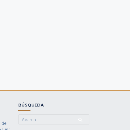
BÚSQUEDA
Search
 del
for:
a Ley