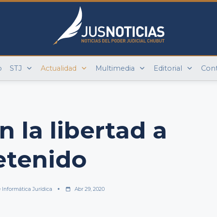
o
STJ
Actualidad
Multimedia
Editorial
Con
 la libertad a
etenido
 Informática Jurídica
Abr 29, 2020