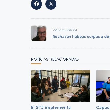
<span
PREVIOUS POST
class="nav-
Rechazan hábeas corpus a de
subtitle
screen-
reader-
text">Page</span>
NOTICIAS RELACIONADAS
El STJ implementa
Capaci