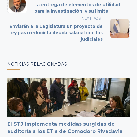
class="nav-
La entrega de elementos de utilidad
subtitle
para la investigación, y su límite
screen-
NEXT POST
reader-
Enviarán a la Legislatura un proyecto de
text">Page</span>
Ley para reducir la deuda salarial con los
judiciales
NOTICIAS RELACIONADAS
El STJ implementa medidas surgidas de
auditoría a los ETIs de Comodoro Rivadavia