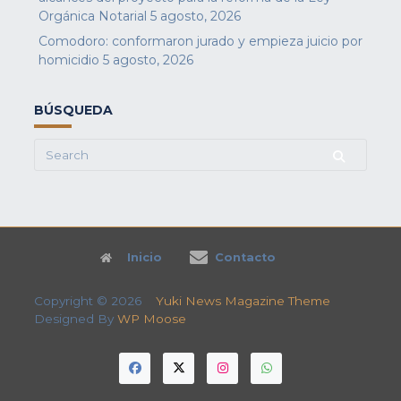
Orgánica Notarial
5 agosto, 2026
Comodoro: conformaron jurado y empieza juicio por
homicidio
5 agosto, 2026
BÚSQUEDA
Search
for:
Inicio
Contacto
Copyright © 2026
Yuki News Magazine Theme
Designed By
WP Moose