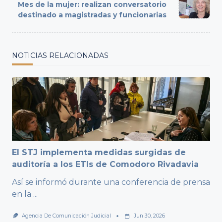
reader-
Mes de la mujer: realizan conversatorio
text">Page</span>
destinado a magistradas y funcionarias
NOTICIAS RELACIONADAS
El STJ implementa medidas surgidas de
auditoría a los ETIs de Comodoro Rivadavia
Así se informó durante una conferencia de prensa
en la
...
Agencia De Comunicación Judicial
Jun 30, 2026