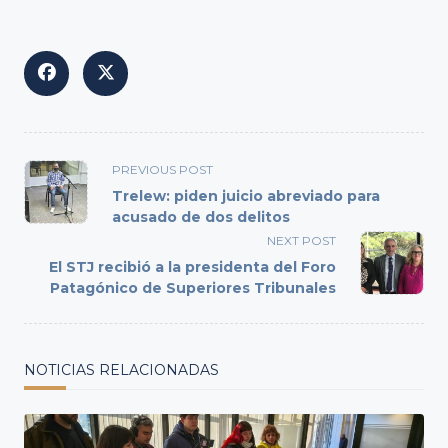
<span
PREVIOUS POST
class="nav-
Trelew: piden juicio abreviado para
subtitle
acusado de dos delitos
screen-
NEXT POST
reader-
El STJ recibió a la presidenta del Foro
text">Page</span>
Patagónico de Superiores Tribunales
NOTICIAS RELACIONADAS