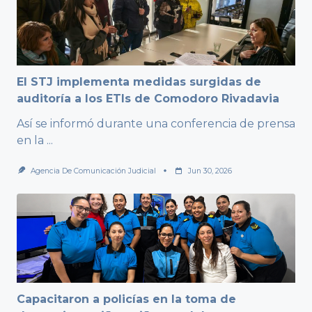
El STJ implementa medidas surgidas de
auditoría a los ETIs de Comodoro Rivadavia
Así se informó durante una conferencia de prensa
en la
...
Agencia De Comunicación Judicial
Jun 30, 2026
Capacitaron a policías en la toma de