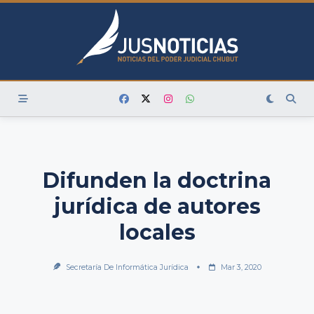
Skip
to
content
Difunden la doctrina
jurídica de autores
locales
Secretaría De Informática Jurídica
Mar 3, 2020