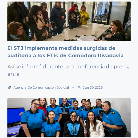
El STJ implementa medidas surgidas de
auditoría a los ETIs de Comodoro Rivadavia
Así se informó durante una conferencia de prensa
en la
...
Agencia De Comunicación Judicial
Jun 30, 2026