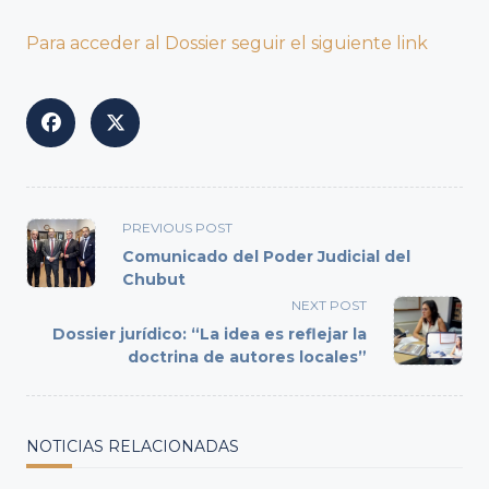
Para acceder al Dossier seguir el siguiente link
<span
PREVIOUS POST
class="nav-
Comunicado del Poder Judicial del
subtitle
Chubut
screen-
NEXT POST
reader-
Dossier jurídico: “La idea es reflejar la
text">Page</span>
doctrina de autores locales”
NOTICIAS RELACIONADAS