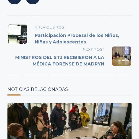
<span
PREVIOUS POST
class="nav-
Participación Procesal de los Niños,
subtitle
Niñas y Adolescentes
screen-
NEXT POST
reader-
MINISTROS DEL STJ RECIBIERON A LA
text">Page</span>
MÉDICA FORENSE DE MADRYN
NOTICIAS RELACIONADAS