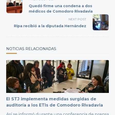
class="nav-
Quedó firme una condena a dos
subtitle
médicos de Comodoro Rivadavia
screen-
NEXT POST
reader-
Ripa recibió a la diputada Hernández
text">Page</span>
NOTICIAS RELACIONADAS
El STJ implementa medidas surgidas de
auditoría a los ETIs de Comodoro Rivadavia
Así se informó durante una conferencia de prensa