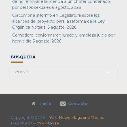
de no renovarle la licencia a un chofer condenado
por delitos sexuales
6 agosto, 2026
Giacomone informó en Legislatura sobre los
alcances del proyecto para la reforma de la Ley
Orgánica Notarial
5 agosto, 2026
Comodoro: conformaron jurado y empieza juicio por
homicidio
5 agosto, 2026
BÚSQUEDA
Search
for:
Inicio
Contacto
Copyright © 2026
Yuki News Magazine Theme
Designed By
WP Moose