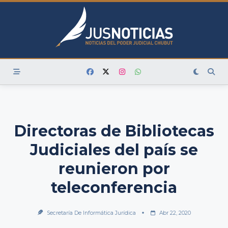
Skip
to
content
Directoras de Bibliotecas
Judiciales del país se
reunieron por
teleconferencia
Secretaría De Informática Jurídica
Abr 22, 2020