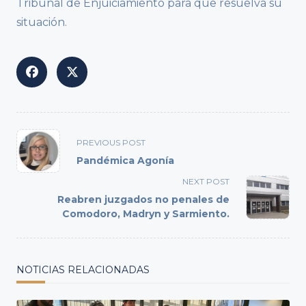
Tribunal de Enjuiciamiento para que resuelva su
situación.
<span
PREVIOUS POST
class="nav-
Pandémica Agonía
subtitle
NEXT POST
screen-
Reabren juzgados no penales de
reader-
Comodoro, Madryn y Sarmiento.
text">Page</span>
NOTICIAS RELACIONADAS