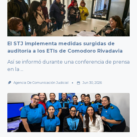
El STJ implementa medidas surgidas de
auditoría a los ETIs de Comodoro Rivadavia
Así se informó durante una conferencia de prensa
en la
...
Agencia De Comunicación Judicial
Jun 30, 2026