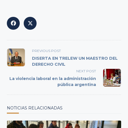
<span
PREVIOUS POST
class="nav-
DISERTA EN TRELEW UN MAESTRO DEL
subtitle
DERECHO CIVIL
screen-
NEXT POST
reader-
La violencia laboral en la administración
text">Page</span>
pública argentina
NOTICIAS RELACIONADAS