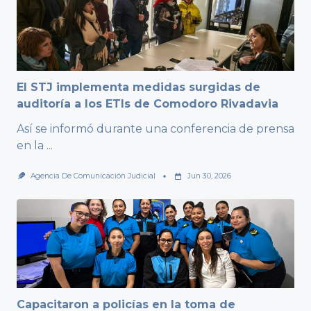
El STJ implementa medidas surgidas de
auditoría a los ETIs de Comodoro Rivadavia
Así se informó durante una conferencia de prensa
en la
...
Agencia De Comunicación Judicial
Jun 30, 2026
Capacitaron a policías en la toma de