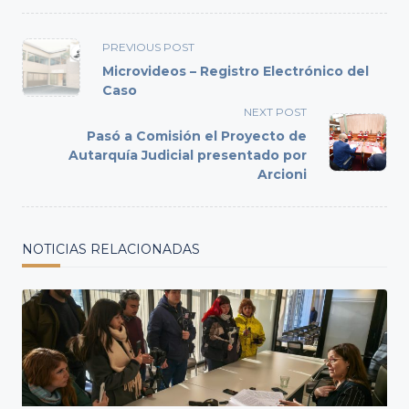
<span
PREVIOUS POST
class="nav-
Microvideos – Registro Electrónico del
subtitle
Caso
screen-
NEXT POST
reader-
Pasó a Comisión el Proyecto de
text">Page</span>
Autarquía Judicial presentado por
Arcioni
NOTICIAS RELACIONADAS