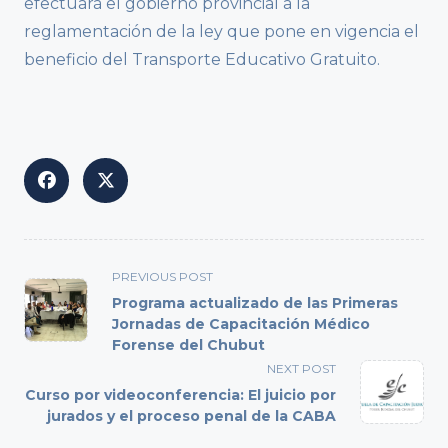
efectuará el gobierno provincial a la
reglamentación de la ley que pone en vigencia el
beneficio del Transporte Educativo Gratuito.
<span
PREVIOUS POST
class="nav-
Programa actualizado de las Primeras
subtitle
Jornadas de Capacitación Médico
Forense del Chubut
screen-
reader-
NEXT POST
text">Page</span>
Curso por videoconferencia: El juicio por
jurados y el proceso penal de la CABA