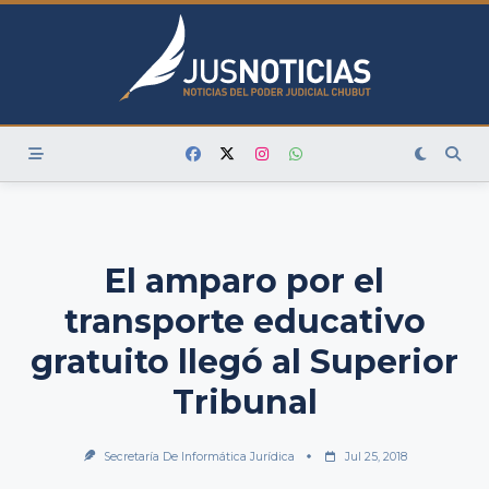
Skip
to
content
El amparo por el
transporte educativo
gratuito llegó al Superior
Tribunal
Secretaría De Informática Jurídica
Jul 25, 2018