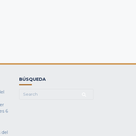
BÚSQUEDA
del
Search
for:
fer
es
6
 del