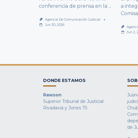
conferencia de prensa en la
...
a integ
Comisa
Agencia De Comunicación Judicial
Jun 30, 2026
Agenci
Jun 2, 
DONDE ESTAMOS
SOB
Rawson
Jusno
Superior Tribunal de Justicial
judic
Rivadavia y Jones 75
Chub
Comu
depe
de Ju