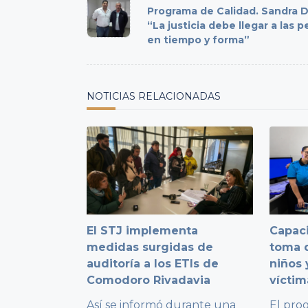
class="nav-
Programa de Calidad. Sandra 
subtitle
“La justicia debe llegar a las 
en tiempo y forma”
screen-
reader-
text">Page</span>
NOTICIAS RELACIONADAS
El STJ implementa
Capaci
medidas surgidas de
toma d
auditoría a los ETIs de
niños 
Comodoro Rivadavia
víctim
Así se informó durante una
El pro