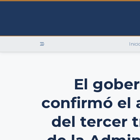
Skip
to
content
Inici
El gober
confirmó el 
del tercer