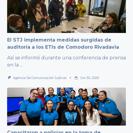
El STJ implementa medidas surgidas de
auditoría a los ETIs de Comodoro Rivadavia
Así se informó durante una conferencia de prensa
en la
...
Agencia De Comunicación Judicial
Jun 30, 2026
Capacitaron a policías en la toma de