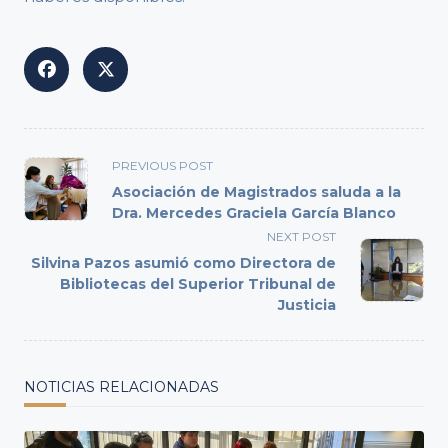
<span
PREVIOUS POST
class="nav-
Asociación de Magistrados saluda a la
subtitle
Dra. Mercedes Graciela García Blanco
screen-
NEXT POST
reader-
Silvina Pazos asumió como Directora de
text">Page</span>
Bibliotecas del Superior Tribunal de
Justicia
NOTICIAS RELACIONADAS