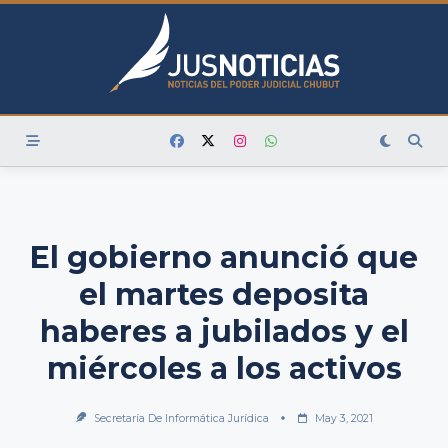
Skip
to
content
El gobierno anunció que
el martes deposita
haberes a jubilados y el
miércoles a los activos
Secretaría De Informática Jurídica
May 3, 2021