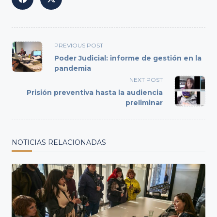
<span
PREVIOUS POST
class="nav-
Poder Judicial: informe de gestión en la
subtitle
pandemia
screen-
NEXT POST
reader-
Prisión preventiva hasta la audiencia
text">Page</span>
preliminar
NOTICIAS RELACIONADAS