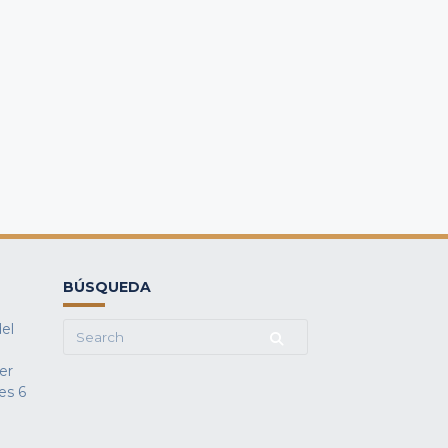
BÚSQUEDA
del
Search
for:
fer
es
6