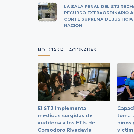
class="nav-
LA SALA PENAL DEL STJ REC
subtitle
RECURSO EXTRAORDINARIO A
CORTE SUPREMA DE JUSTICIA 
screen-
NACIÓN
reader-
text">Page</span>
NOTICIAS RELACIONADAS
El STJ implementa
Capaci
medidas surgidas de
toma d
auditoría a los ETIs de
niños 
Comodoro Rivadavia
víctim