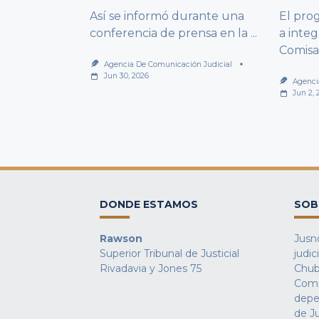
Así se informó durante una
El pro
conferencia de prensa en la
...
a integ
Comisa
Agencia De Comunicación Judicial
Jun 30, 2026
Agenci
Jun 2, 
DONDE ESTAMOS
SOB
Rawson
Jusno
Superior Tribunal de Justicial
judic
Rivadavia y Jones 75
Chub
Comu
depe
de Ju