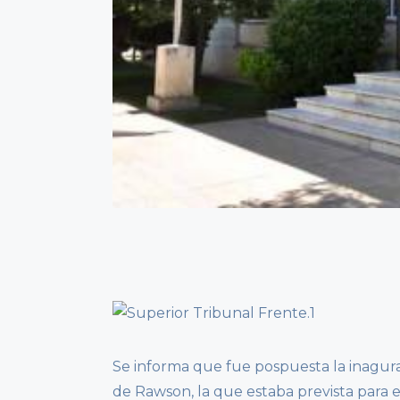
Se informa que fue pospuesta la inagurac
de Rawson, la que estaba prevista para el 