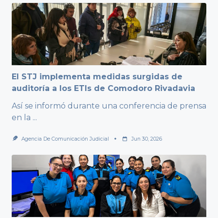
El STJ implementa medidas surgidas de
auditoría a los ETIs de Comodoro Rivadavia
Así se informó durante una conferencia de prensa
en la
...
Agencia De Comunicación Judicial
Jun 30, 2026