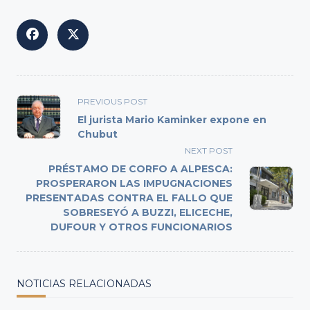
<span
PREVIOUS POST
class="nav-
El jurista Mario Kaminker expone en
subtitle
Chubut
screen-
NEXT POST
reader-
PRÉSTAMO DE CORFO A ALPESCA:
text">Page</span>
PROSPERARON LAS IMPUGNACIONES
PRESENTADAS CONTRA EL FALLO QUE
SOBRESEYÓ A BUZZI, ELICECHE,
DUFOUR Y OTROS FUNCIONARIOS
NOTICIAS RELACIONADAS