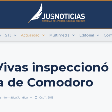
o
STJ
Actualidad
Multimedia
Editorial
Con
 Vivas inspeccionó
ía de Comodoro
e Informática Jurídica
Oct 11, 2018