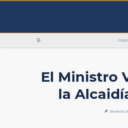
Skip
to
content
Inici
El Ministro
la Alcaid
Secretaría D