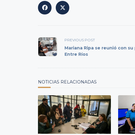
<span
PREVIOUS POST
class="nav-
Mariana Ripa se reunió con su
subtitle
Entre Ríos
screen-
reader-
text">Page</span>
NOTICIAS RELACIONADAS