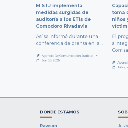
El STJ implementa
Capaci
medidas surgidas de
toma d
auditoría a los ETIs de
niños 
Comodoro Rivadavia
víctim
Así se informó durante una
El pro
conferencia de prensa en la
...
a integ
Comisa
Agencia De Comunicación Judicial
Jun 30, 2026
Agenci
Jun 2, 
DONDE ESTAMOS
SOB
Rawson
Jusno