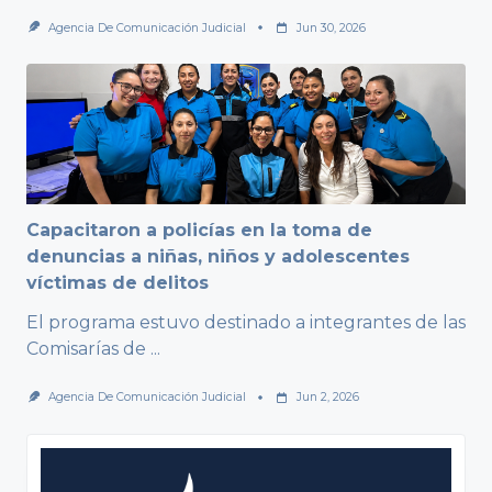
Agencia De Comunicación Judicial
Jun 30, 2026
Capacitaron a policías en la toma de
denuncias a niñas, niños y adolescentes
víctimas de delitos
El programa estuvo destinado a integrantes de las
Comisarías de
...
Agencia De Comunicación Judicial
Jun 2, 2026