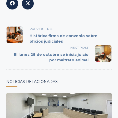
<span
PREVIOUS POST
class="nav-
Histórica firma de convenio sobre
subtitle
oficios judiciales
screen-
NEXT POST
reader-
El lunes 28 de octubre se inicia juicio
text">Page</span>
por maltrato animal
NOTICIAS RELACIONADAS