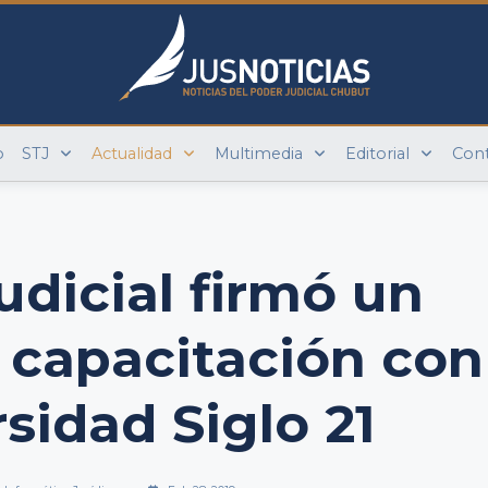
o
STJ
Actualidad
Multimedia
Editorial
Con
udicial firmó un
 capacitación con
rsidad Siglo 21