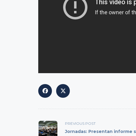
<span
PREVIOUS POST
class="nav-
Jornadas: Presentan informe s
subtitle