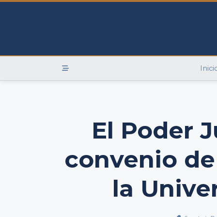
Skip
to
content
Inici
El Poder J
convenio de
la Unive