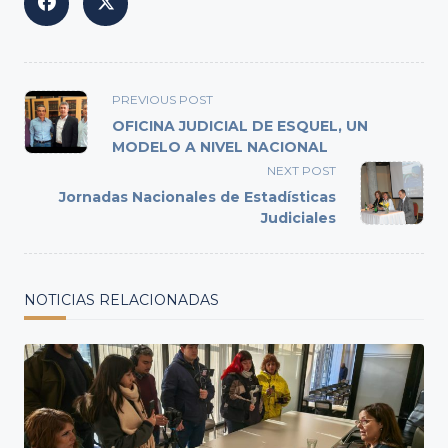
<span
PREVIOUS POST
class="nav-
OFICINA JUDICIAL DE ESQUEL, UN
subtitle
MODELO A NIVEL NACIONAL
screen-
NEXT POST
reader-
Jornadas Nacionales de Estadísticas
text">Page</span>
Judiciales
NOTICIAS RELACIONADAS