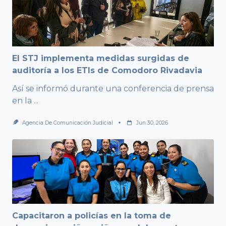
El STJ implementa medidas surgidas de
auditoría a los ETIs de Comodoro Rivadavia
Así se informó durante una conferencia de prensa
en la
...
Agencia De Comunicación Judicial
Jun 30, 2026
Capacitaron a policías en la toma de