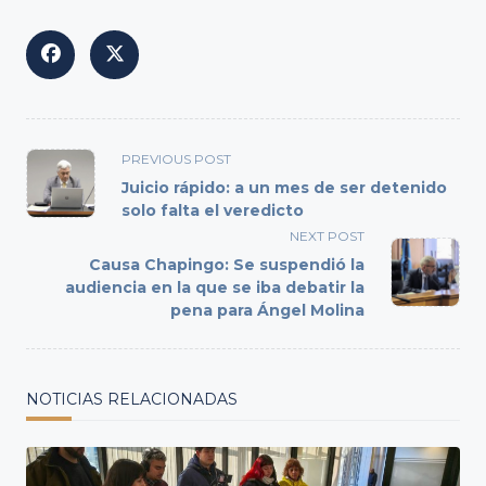
<span
PREVIOUS POST
class="nav-
Juicio rápido: a un mes de ser detenido
subtitle
solo falta el veredicto
screen-
NEXT POST
reader-
Causa Chapingo: Se suspendió la
text">Page</span>
audiencia en la que se iba debatir la
pena para Ángel Molina
NOTICIAS RELACIONADAS