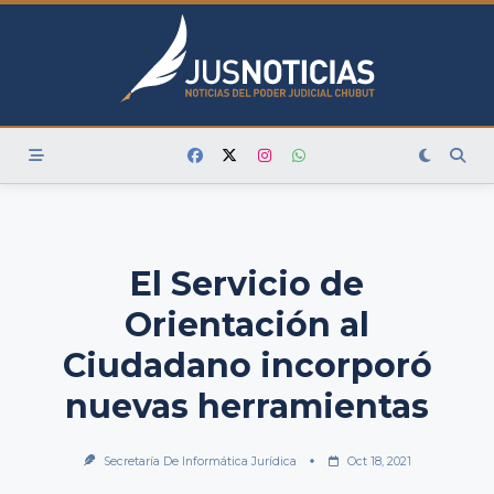
Skip
to
content
El Servicio de
Orientación al
Ciudadano incorporó
nuevas herramientas
Secretaría De Informática Jurídica
Oct 18, 2021