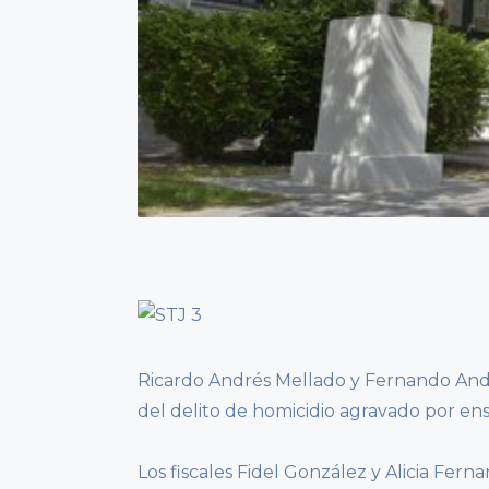
Ricardo Andrés Mellado y Fernando And
del delito de homicidio agravado por e
Los fiscales Fidel González y Alicia Fe