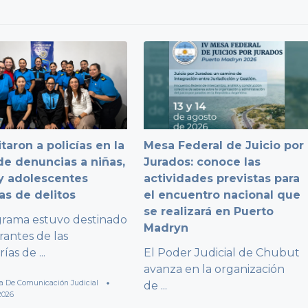
taron a policías en la
Mesa Federal de Juicio por
e denuncias a niñas,
Jurados: conoce las
y adolescentes
actividades previstas para
as de delitos
el encuentro nacional que
se realizará en Puerto
grama estuvo destinado
Madryn
rantes de las
rías de
...
El Poder Judicial de Chubut
avanza en la organización
a De Comunicación Judicial
de
...
2026