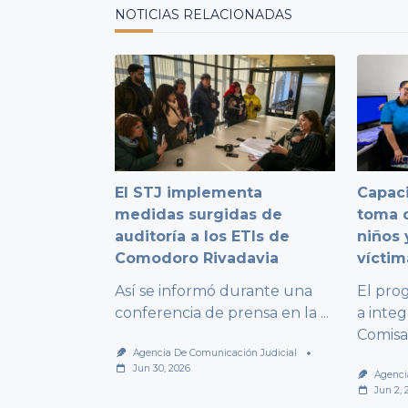
NOTICIAS RELACIONADAS
El STJ implementa
Capaci
medidas surgidas de
toma d
auditoría a los ETIs de
niños 
Comodoro Rivadavia
víctim
Así se informó durante una
El pro
conferencia de prensa en la
...
a integ
Comisa
Agencia De Comunicación Judicial
Jun 30, 2026
Agenci
Jun 2, 