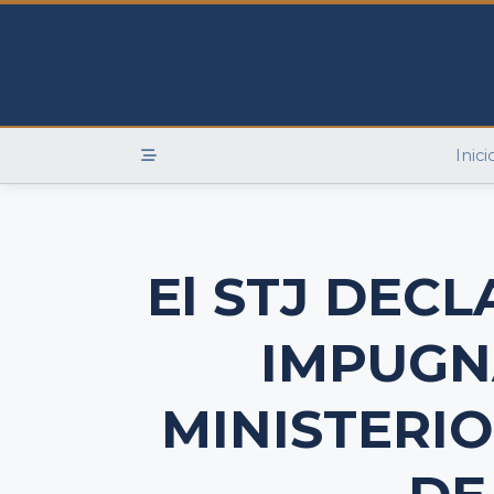
Skip
to
content
Inici
El STJ DEC
IMPUGN
MINISTERIO