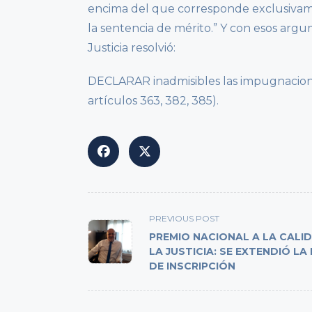
encima del que corresponde exclusivamen
la sentencia de mérito.” Y con esos argu
Justicia resolvió:
DECLARAR inadmisibles las impugnaciones
artículos 363, 382, 385).
<span
PREVIOUS POST
class="nav-
PREMIO NACIONAL A LA CALI
subtitle
LA JUSTICIA: SE EXTENDIÓ LA
DE INSCRIPCIÓN
screen-
reader-
text">Page</span>