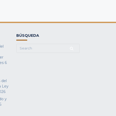
BÚSQUEDA
del
Search
for:
fer
es
6
 del
a Ley
026
do y
5