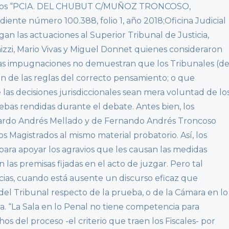
ulados “PCIA. DEL CHUBUT C/MUÑOZ TRONCOSO,
ente número 100.388, folio 1, año 2018;Oficina Judicial
gan las actuaciones al Superior Tribunal de Justicia,
zzi, Mario Vivas y Miguel Donnet quienes consideraron
las impugnaciones no demuestran que los Tribunales (d
on de las reglas del correcto pensamiento; o que
 las decisiones jurisdiccionales sean mera voluntad de lo
ebas rendidas durante el debate. Antes bien, los
Ricardo Andrés Mellado y de Fernando Andrés Troncoso
 Magistrados al mismo material probatorio. Así, los
ara apoyar los agravios que les causan las medidas
 las premisas fijadas en el acto de juzgar. Pero tal
ncias, cuando está ausente un discurso eficaz que
del Tribunal respecto de la prueba, o de la Cámara en lo
da. “La Sala en lo Penal no tiene competencia para
os del proceso -el criterio que traen los Fiscales- por