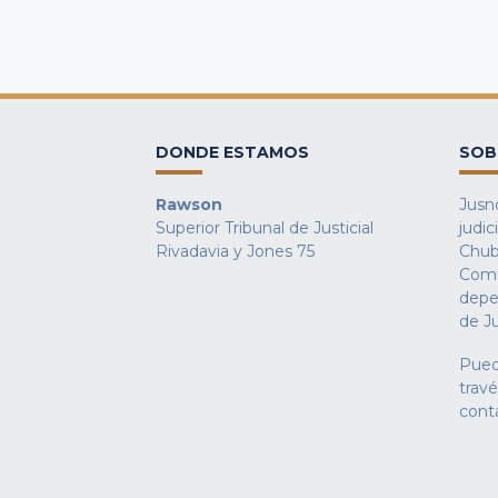
DONDE ESTAMOS
SOB
Rawson
Jusno
Superior Tribunal de Justicial
judic
Rivadavia y Jones 75
Chub
Comu
depe
de Ju
Pued
trav
cont