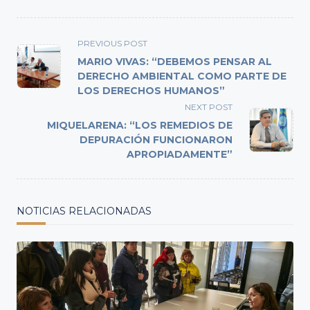
<span
PREVIOUS POST
class="nav-
MARIO VIVAS: “DEBEMOS PENSAR AL
subtitle
DERECHO AMBIENTAL COMO PARTE DE
LOS DERECHOS HUMANOS”
screen-
reader-
NEXT POST
text">Page</span>
MIQUELARENA: “LOS REMEDIOS DE
DEPURACIÓN FUNCIONARON
APROPIADAMENTE”
NOTICIAS RELACIONADAS