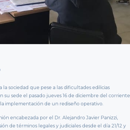
 la sociedad que pese a las dificultades edilicias
n su sede el pasado jueves 16 de diciembre del corriente
 la implementación de un rediseño operativo.
ión encabezada por el Dr. Alejandro Javier Panizzi,
ión de términos legales y judiciales desde el día 21/12 y