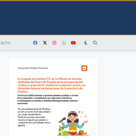
tacto
s