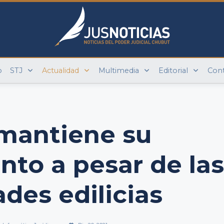
o
STJ
Actualidad
Multimedia
Editorial
Con
 mantiene su
to a pesar de la
ades edilicias