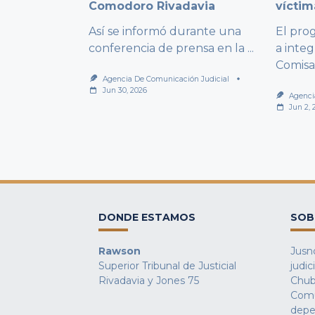
Comodoro Rivadavia
víctim
Así se informó durante una
El pro
conferencia de prensa en la
...
a integ
Comisa
Agencia De Comunicación Judicial
Jun 30, 2026
Agenci
Jun 2, 
DONDE ESTAMOS
SOB
Rawson
Jusno
Superior Tribunal de Justicial
judic
Rivadavia y Jones 75
Chub
Comu
depe