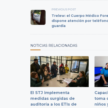
<span
PREVIOUS POST
class="nav-
Trelew: el Cuerpo Médico For
subtitle
dispone atención por teléfon
guardia
screen-
reader-
text">Page</span>
NOTICIAS RELACIONADAS
El STJ implementa
Capaci
medidas surgidas de
toma d
auditoría a los ETIs de
niños 