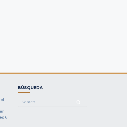
BÚSQUEDA
del
Search
for:
fer
es
6