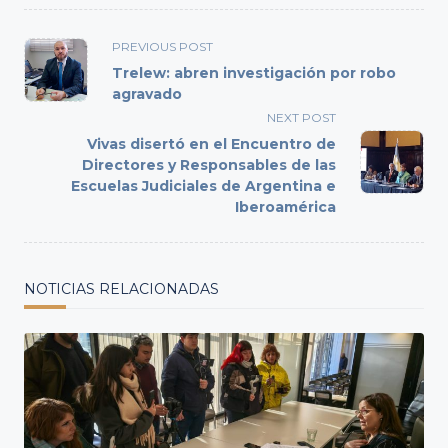
<span
PREVIOUS POST
class="nav-
Trelew: abren investigación por robo
subtitle
agravado
screen-
NEXT POST
reader-
Vivas disertó en el Encuentro de
text">Page</span>
Directores y Responsables de las
Escuelas Judiciales de Argentina e
Iberoamérica
NOTICIAS RELACIONADAS