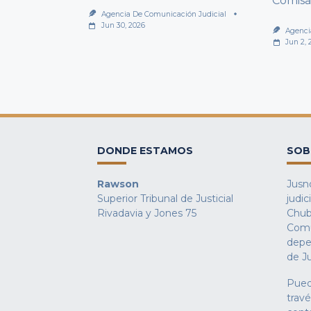
Comisa
Agencia De Comunicación Judicial
Jun 30, 2026
Agenci
Jun 2, 
DONDE ESTAMOS
SOB
Rawson
Jusno
Superior Tribunal de Justicial
judic
Rivadavia y Jones 75
Chub
Comu
depe
de Ju
Pued
trav