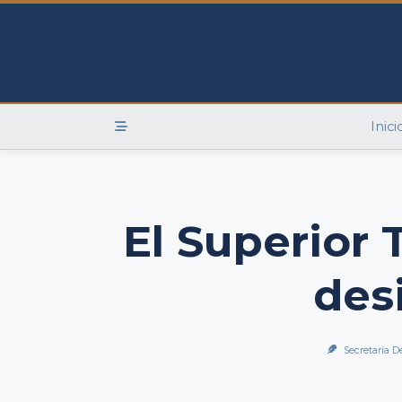
Skip
to
content
Inici
El Superior 
des
Secretaría D