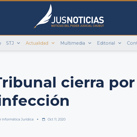
o
STJ
Actualidad
Multimedia
Editorial
Con
Tribunal cierra por
infección
e Informática Jurídica
Oct 11, 2020