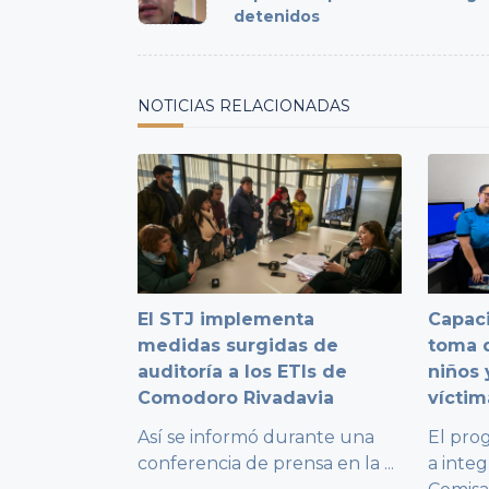
subtitle
detenidos
screen-
reader-
text">Page</span>
NOTICIAS RELACIONADAS
El STJ implementa
Capaci
medidas surgidas de
toma d
auditoría a los ETIs de
niños 
Comodoro Rivadavia
víctim
Así se informó durante una
El pro
conferencia de prensa en la
...
a integ