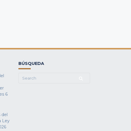
BÚSQUEDA
del
Search
for:
fer
es
6
 del
a Ley
026