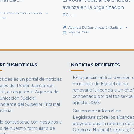
rías de
...
El Poder Judicial de Chubut
avanza en la organización
a De Comunicación Judicial
de
...
2026
Agencia De Comunicación Judicial
May 29, 2026
RE JUSNOTICIAS
NOTICIAS RECIENTES
Fallo judicial ratificó decisión 
ticias es un portal de noticias
municipio de Esquel de no
iales del Poder Judicial del
renovarle la licencia a un cho
ut, a cargo de la Agencia de
condenado por delitos sexual
nicación Judicial,
agosto, 2026
ndiente del Superior Tribunal
sticia.
Giacomone informó en
Legislatura sobre los alcances
e contactarse con nosotros a
proyecto para la reforma de l
és de nuestro
formulario de
Orgánica Notarial
5 agosto, 2