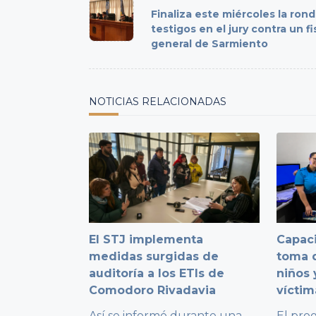
class="nav-
Finaliza este miércoles la ron
subtitle
testigos en el jury contra un fi
general de Sarmiento
screen-
reader-
text">Page</span>
NOTICIAS RELACIONADAS
El STJ implementa
Capaci
medidas surgidas de
toma d
auditoría a los ETIs de
niños 
Comodoro Rivadavia
víctim
Así se informó durante una
El pro