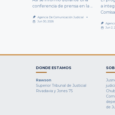
conferencia de prensa en la
...
a integ
Comisa
Agencia De Comunicación Judicial
Jun 30, 2026
Agenci
Jun 2, 
DONDE ESTAMOS
SOB
Rawson
Jusno
Superior Tribunal de Justicial
judic
Rivadavia y Jones 75
Chub
Comu
depe
de Ju