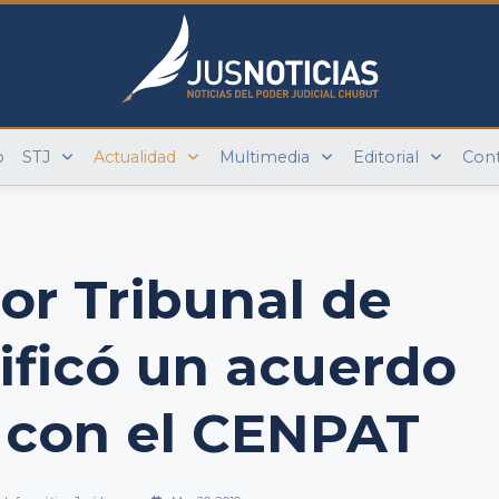
o
STJ
Actualidad
Multimedia
Editorial
Con
ior Tribunal de
tificó un acuerdo
o con el CENPAT