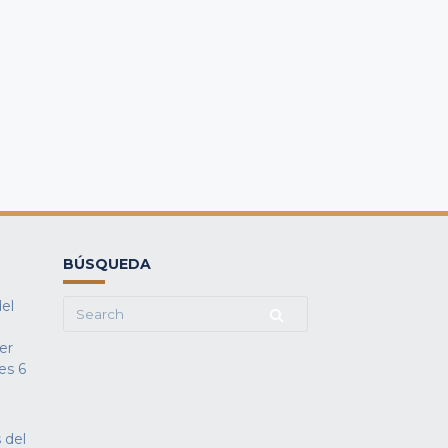
BÚSQUEDA
del
Search
for:
fer
es
6
 del