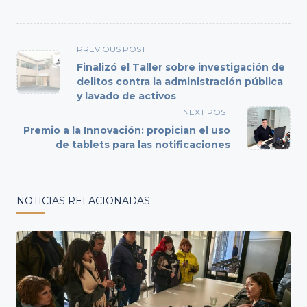
<span
PREVIOUS POST
class="nav-
Finalizó el Taller sobre investigación de
subtitle
delitos contra la administración pública
y lavado de activos
screen-
reader-
NEXT POST
text">Page</span>
Premio a la Innovación: propician el uso
de tablets para las notificaciones
NOTICIAS RELACIONADAS