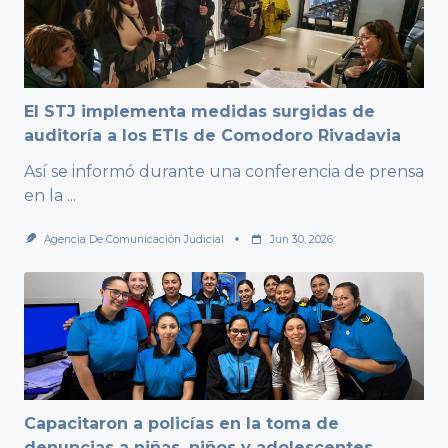
El STJ implementa medidas surgidas de
auditoría a los ETIs de Comodoro Rivadavia
Así se informó durante una conferencia de prensa
en la
...
Agencia De Comunicación Judicial
Jun 30, 2026
Capacitaron a policías en la toma de
denuncias a niñas, niños y adolescentes