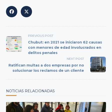
<span
PREVIOUS POST
class="nav-
Chubut: en 2021 se iniciaron 62 causas
subtitle
con menores de edad involucrados en
delitos penales
screen-
reader-
NEXT POST
text">Page</span>
Ratifican multas a dos empresas por no
solucionar los reclamos de un cliente
NOTICIAS RELACIONADAS