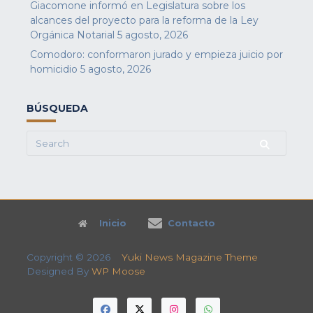
Giacomone informó en Legislatura sobre los
alcances del proyecto para la reforma de la Ley
Orgánica Notarial
5 agosto, 2026
Comodoro: conformaron jurado y empieza juicio por
homicidio
5 agosto, 2026
BÚSQUEDA
Search
for:
Inicio
Contacto
Copyright © 2026
Yuki News Magazine Theme
Designed By
WP Moose