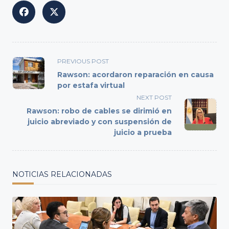
<span
PREVIOUS POST
class="nav-
Rawson: acordaron reparación en causa
subtitle
por estafa virtual
screen-
NEXT POST
reader-
Rawson: robo de cables se dirimió en
text">Page</span>
juicio abreviado y con suspensión de
juicio a prueba
NOTICIAS RELACIONADAS