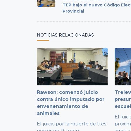
TEP bajo el nuevo Código Elec
screen-
Provincial
reader-
text">Page</span>
NOTICIAS RELACIONADAS
Rawson: comenzó juicio
Trelew
contra único imputado por
presu
envenenamiento de
escuel
animales
El juic
El juicio por la muerte de tres
próxim
perros en Rawson
...
agosto