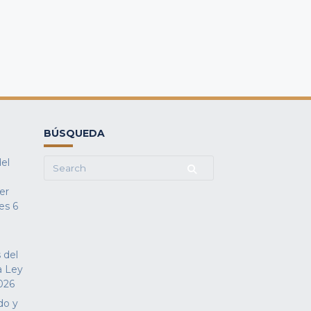
BÚSQUEDA
del
Search
for:
fer
es
6
 del
a Ley
026
do y