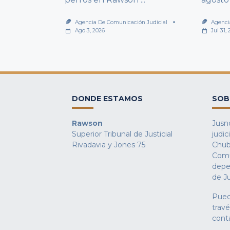
Agencia De Comunicación Judicial
Agenci
Ago 3, 2026
Jul 31,
DONDE ESTAMOS
SOB
Rawson
Jusno
Superior Tribunal de Justicial
judic
Rivadavia y Jones 75
Chub
Comu
depe
de Ju
Pued
trav
cont