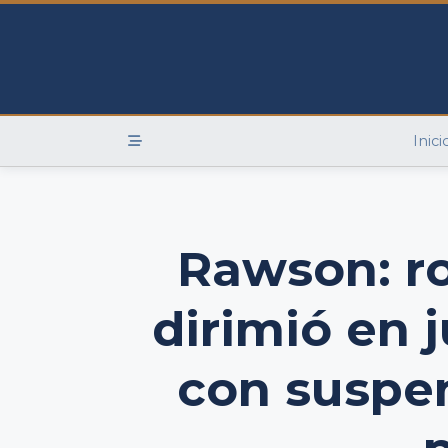
Skip
to
content
Inici
Rawson: ro
dirimió en 
con suspen