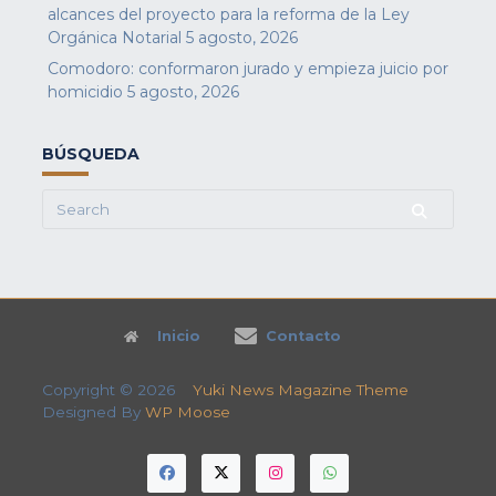
alcances del proyecto para la reforma de la Ley
Orgánica Notarial
5 agosto, 2026
Comodoro: conformaron jurado y empieza juicio por
homicidio
5 agosto, 2026
BÚSQUEDA
Search
for:
Inicio
Contacto
Copyright © 2026
Yuki News Magazine Theme
Designed By
WP Moose