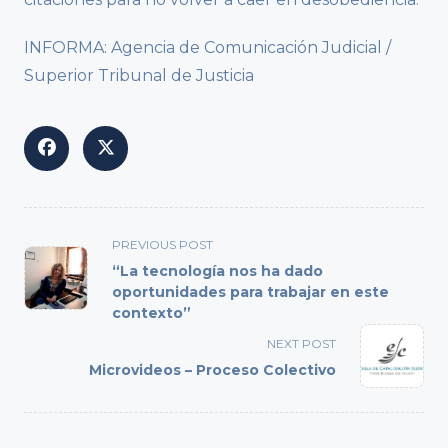
INFORMA: Agencia de Comunicación Judicial /
Superior Tribunal de Justicia
<span
PREVIOUS POST
class="nav-
“La tecnología nos ha dado
subtitle
oportunidades para trabajar en este
contexto”
screen-
reader-
NEXT POST
text">Page</span>
Microvideos – Proceso Colectivo