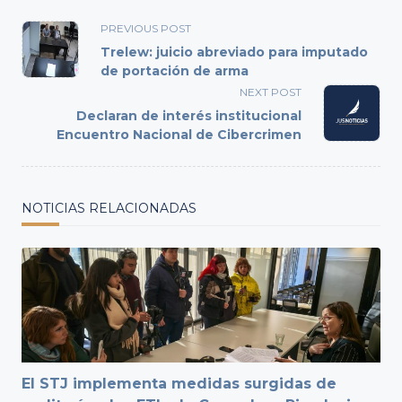
<span
PREVIOUS POST
class="nav-
Trelew: juicio abreviado para imputado
subtitle
de portación de arma
screen-
NEXT POST
reader-
Declaran de interés institucional
text">Page</span>
Encuentro Nacional de Cibercrimen
NOTICIAS RELACIONADAS
El STJ implementa medidas surgidas de