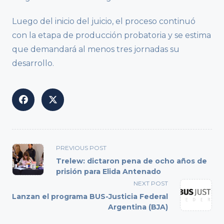
Luego del inicio del juicio, el proceso continuó
con la etapa de producción probatoria y se estima
que demandará al menos tres jornadas su
desarrollo.
<span
PREVIOUS POST
class="nav-
Trelew: dictaron pena de ocho años de
subtitle
prisión para Elida Antenado
screen-
NEXT POST
reader-
Lanzan el programa BUS-Justicia Federal
text">Page</span>
Argentina (BJA)