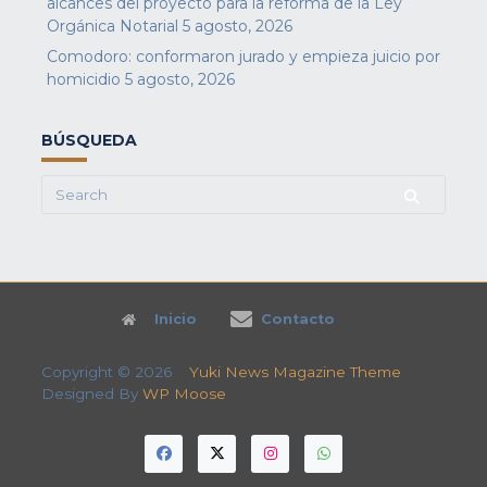
alcances del proyecto para la reforma de la Ley
Orgánica Notarial
5 agosto, 2026
Comodoro: conformaron jurado y empieza juicio por
homicidio
5 agosto, 2026
BÚSQUEDA
Search
for:
Inicio
Contacto
Copyright © 2026
Yuki News Magazine Theme
Designed By
WP Moose