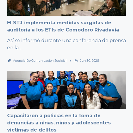
El STJ implementa medidas surgidas de
auditoría a los ETIs de Comodoro Rivadavia
Así se informó durante una conferencia de prensa
en la
...
Agencia De Comunicación Judicial
Jun 30, 2026
Capacitaron a policías en la toma de
denuncias a niñas, niños y adolescentes
víctimas de delitos