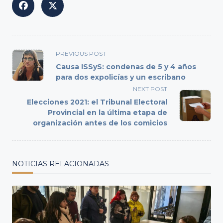
<span
PREVIOUS POST
class="nav-
Causa ISSyS: condenas de 5 y 4 años
subtitle
para dos expolicías y un escribano
screen-
NEXT POST
reader-
Elecciones 2021: el Tribunal Electoral
text">Page</span>
Provincial en la última etapa de
organización antes de los comicios
NOTICIAS RELACIONADAS