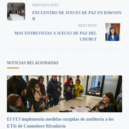
<span
PREVIOUS POST
class="nav-
ENCUENTRO DE JUECES DE PAZ EN RAWSON
subtitle
II
screen-
NEXT POST
reader-
MAS ENTREVISTAS A JUECES DE PAZ DEL
text">Page</span>
CHUBUT
NOTICIAS RELACIONADAS
El STJ implementa medidas surgidas de auditoría a los
ETIs de Comodoro Rivadavia