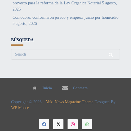
proyecto para la reforma de la Ley Orgánica Notarial
5 agosto,
2026
Comodoro: conformaron jurado y empieza juicio por homicidio
5 agosto, 2026
BÚSQUEDA
Search
for:
Inicio
Contacto
Copyright © 2026
Yuki News Magazine Theme
Designed By
WP Moose