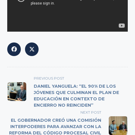
<span
PREVIOUS POST
class="nav-
DANIEL YANGUELA: “EL 90% DE LOS
subtitle
JÓVENES QUE CULMINAN EL PLAN DE
EDUCACIÓN EN CONTEXTO DE
screen-
ENCIERRO NO REINCIDEN”
reader-
NEXT POST
text">Page</span>
EL GOBERNADOR CREÓ UNA COMISIÓN
INTERPODERES PARA AVANZAR CON LA
REFORMA DEL CÓDIGO PROCESAL CIVIL